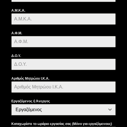
Α.Μ.Κ.Α.
Α.Φ.Μ.
Δ.Ο.Υ.
Αριθμός Μητρώου Ι.Κ.Α.
Εργαζόμενος ή Άνεργος
Εργαζόμενος
Καταχωρίστε το ωράριο εργασίας σας (Μόνο για εργαζόμενους)