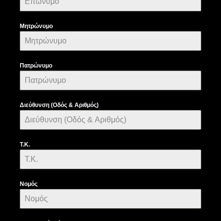
Μητρώνυμο
Πατρώνυμο
Διεύθυνση (Οδός & Αριθμός)
Τ.Κ.
Νομός