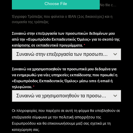
Choose File
No file chosen
Έγγραφο Τράπεζας που φαίνεται ο ΙΒΑΝ (1ος δικαιούχος) και η
ονομασία της τράπεζας
Συναινώ στην επεξεργασία των προσωπικών δεδομένων μου
από την «Ευρωπρόοδο Εκπαιδευτικός Όμιλος» για το σκοπό της
κατάρτισης σε εκπαιδευτικά προγράμματα.
*
Συναινώ στην επεξεργασία των προσωπικών δεδομένων μου από την «Ευρωπρόοδο Εκπαιδευτικός Όμιλος» για το σκοπό της κατάρτισης σε εκπαιδευτικά προγράμματα.
Συναινώ να χρησιμοποιηθούν τα προσωπικά μου δεδομένα για
να ενημερωθώ για νέες υπηρεσίες εκπαίδευσης που προωθεί η
«Ευρωπρόοδος Εκπαιδευτικός Όμιλος» μέσω sms ή email ή
τηλεφώνου.
*
Συναινώ να χρησιμοποιηθούν τα προσωπικά μου δεδομένα για να ενημερωθώ για νέες υπηρεσίες εκπαίδευσης που προωθεί η «Ευρωπρόοδος Εκπαιδευτικός Όμιλος» μέσω sms ή email ή τηλεφώνου.
Οι πληροφορίες που παρέχετε σε αυτή τη φόρμα θα υποβληθούν σε
πολιτική απορρήτου
επεξεργασία σύμφωνα με την
της
Ευρωπροόδου και θα επικοινωνήσουμε μαζί σας σχετικά με τη
καταχώρηση σας.